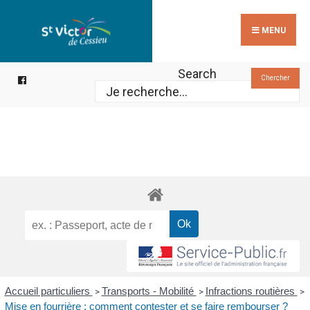
Search
Skip
for:
to
MENU
content
Search
Chercher
Accueil particuliers
Transports - Mobilité
Infractions routières
>
>
>
Mise en fourrière : comment contester et se faire rembourser ?