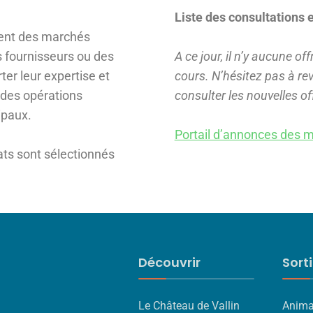
Liste des consultations e
ent des marchés
s fournisseurs ou des
A ce jour, il n’y aucune o
er leur expertise et
cours.
N’hésitez pas à re
n des opérations
consulter les nouvelles of
cipaux.
Portail d’annonces des 
ats sont sélectionnés
Découvrir
Sort
Le Château de Vallin
Anima