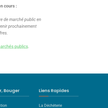
n cours :
ffre de marché public en
venir prochainement
fres.
marchés publics
.
ir, Bouger
Liens Rapides
tion
La Déchèterie