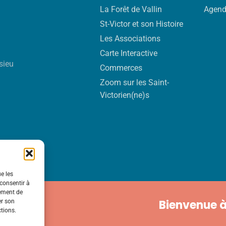
La Forêt de Vallin
Agen
St-Victor et son Histoire
Les Associations
Carte Interactive
sieu
Commerces
Zoom sur les Saint-
Victorien(ne)s
ue les
 consentir à
tement de
Bienvenue à
er son
ctions.