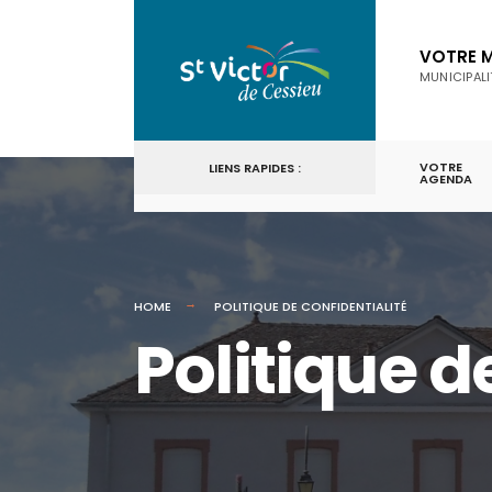
for:
Skip
to
VOTRE M
MUNICIPALI
content
VOTRE
LIENS RAPIDES :
AGENDA
HOME
POLITIQUE DE CONFIDENTIALITÉ
Politique d