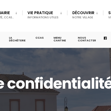
AIRIE
VIE PRATIQUE
DÉCOUVRIR
S
TÉ, CCAS…
INFORMATIONS UTILES
NOTRE VILLAGE
V
LA
CCAS
MENU
NOUS
DÉCHÈTERIE
CANTINE
CONTACTER
e confidentialit