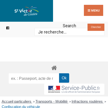
Search
Skip
for:
to
MENU
content
Search
Chercher
Accueil particuliers
Transports - Mobilité
Infractions routières
>
>
>
Confiscation du véhicule