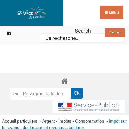
Search
Skip
for:
to
MENU
content
Search
Chercher
Accueil particuliers
Argent - Impôts - Consommation
Impôt sur
>
>
le revenu : déclaration et revenus à déclarer