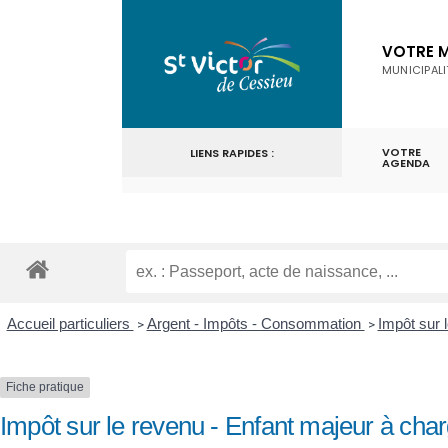
for:
Skip
to
VOTRE M
MUNICIPALI
content
VOTRE
LIENS RAPIDES :
AGENDA
Accueil particuliers
Argent - Impôts - Consommation
Impôt sur 
>
>
Fiche pratique
Impôt sur le revenu - Enfant majeur à cha