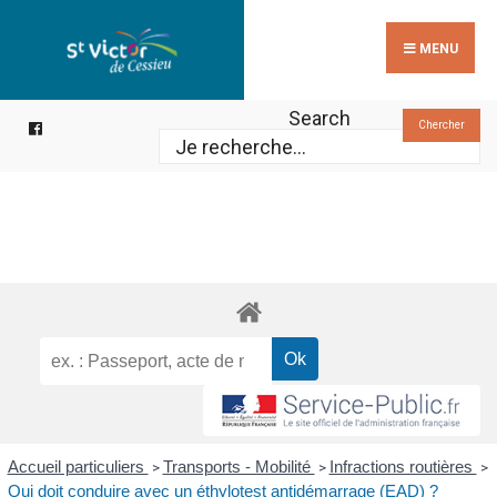
Search
Skip
for:
to
MENU
content
Search
Chercher
Accueil particuliers
Transports - Mobilité
Infractions routières
>
>
>
Qui doit conduire avec un éthylotest antidémarrage (EAD) ?