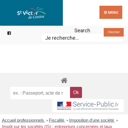
Search
Skip
for:
to
MENU
content
Search
Chercher
Accueil professionnels
Fiscalité
Imposition d'une société
>
>
>
Impôt sur les sociétés (IS) : entreprises concernées et taux