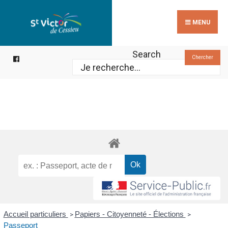
Search
Skip
for:
to
MENU
content
Search
Chercher
Accueil particuliers
Papiers - Citoyenneté - Élections
>
>
Passeport