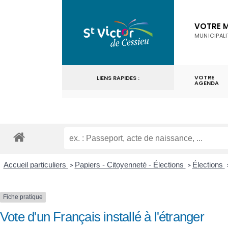
for:
Skip
to
VOTRE M
MUNICIPALI
content
VOTRE
LIENS RAPIDES :
AGENDA
Accueil particuliers
Papiers - Citoyenneté - Élections
Élections
>
>
Fiche pratique
Vote d'un Français installé à l'étranger