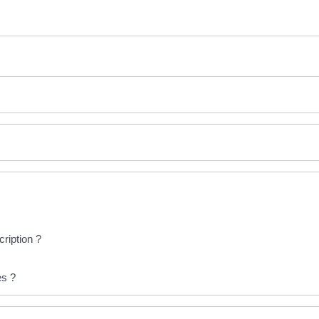
cription ?
es ?