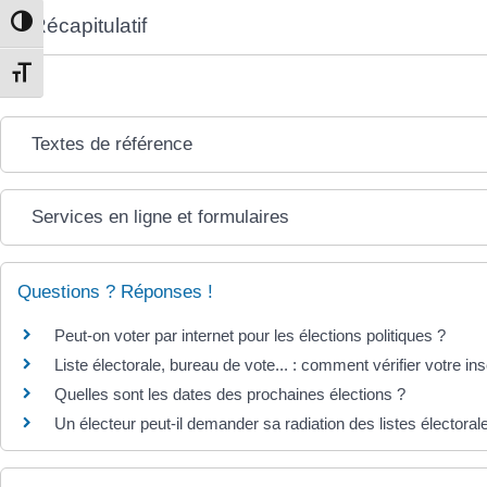
Récapitulatif
Passer en contraste élevé
Changer la taille de la police
Textes de référence
Services en ligne et formulaires
Questions ? Réponses !
Peut-on voter par internet pour les élections politiques ?
Liste électorale, bureau de vote... : comment vérifier votre ins
Quelles sont les dates des prochaines élections ?
Un électeur peut-il demander sa radiation des listes électoral