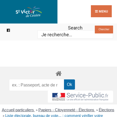
Search
Skip
for:
to
MENU
content
Search
Chercher
Accueil particuliers
Papiers - Citoyenneté - Élections
Élections
>
>
Liste électorale, bureau de vote... : comment vérifier votre
>