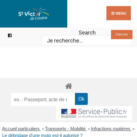
Search
Skip
for:
to
MENU
content
Search
Chercher
Accueil particuliers
Transports - Mobilité
Infractions routières
>
>
>
Le débridage d'une moto est-il autorisé ?