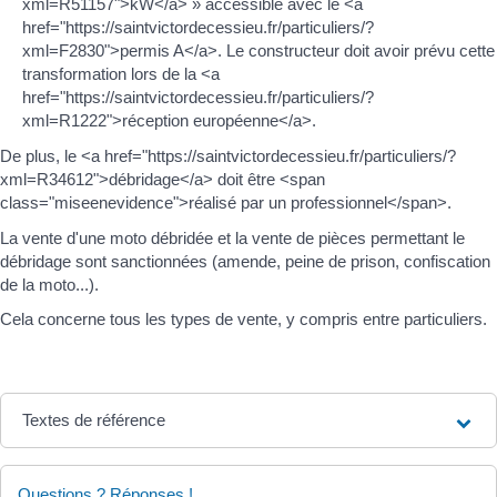
xml=R51157">kW</a> » accessible avec le <a
href="https://saintvictordecessieu.fr/particuliers/?
xml=F2830">permis A</a>. Le constructeur doit avoir prévu cette
transformation lors de la <a
href="https://saintvictordecessieu.fr/particuliers/?
xml=R1222">réception européenne</a>.
De plus, le <a href="https://saintvictordecessieu.fr/particuliers/?
xml=R34612">débridage</a> doit être <span
class="miseenevidence">réalisé par un professionnel</span>.
La vente d'une moto débridée et la vente de pièces permettant le
débridage sont sanctionnées (amende, peine de prison, confiscation
de la moto...).
Cela concerne tous les types de vente, y compris entre particuliers.
Textes de référence
Questions ? Réponses !