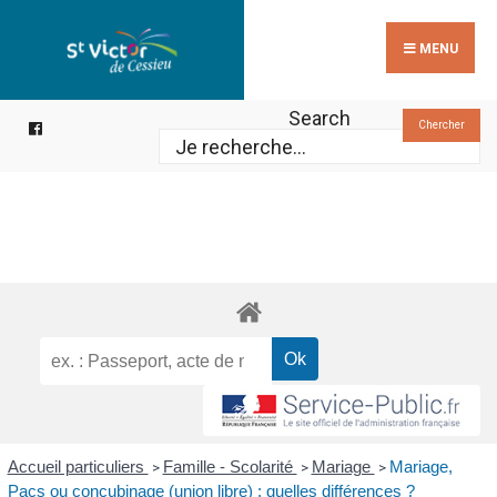
Search
Skip
for:
to
MENU
content
Search
Chercher
Accueil particuliers
Famille - Scolarité
Mariage
Mariage,
>
>
>
Pacs ou concubinage (union libre) : quelles différences ?