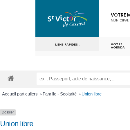
for:
Skip
to
VOTRE M
MUNICIPALI
content
VOTRE
LIENS RAPIDES :
AGENDA
Accueil particuliers
Famille - Scolarité
Union libre
>
>
Dossier
Union libre