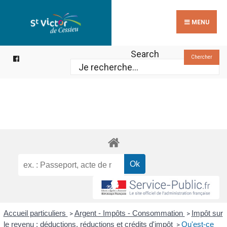
Search
Skip
for:
to
MENU
content
Search
Chercher
Accueil particuliers
Argent - Impôts - Consommation
Impôt sur
>
>
le revenu : déductions, réductions et crédits d'impôt
Qu'est-ce
>