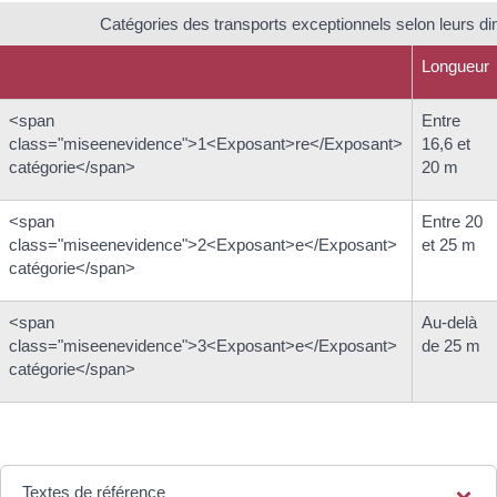
Catégories des transports exceptionnels selon leurs d
Longueur
<span
Entre
class="miseenevidence">1<Exposant>re</Exposant>
16,6 et
catégorie</span>
20 m
<span
Entre 20
class="miseenevidence">2<Exposant>e</Exposant>
et 25 m
catégorie</span>
<span
Au-delà
class="miseenevidence">3<Exposant>e</Exposant>
de 25 m
catégorie</span>
Textes de référence