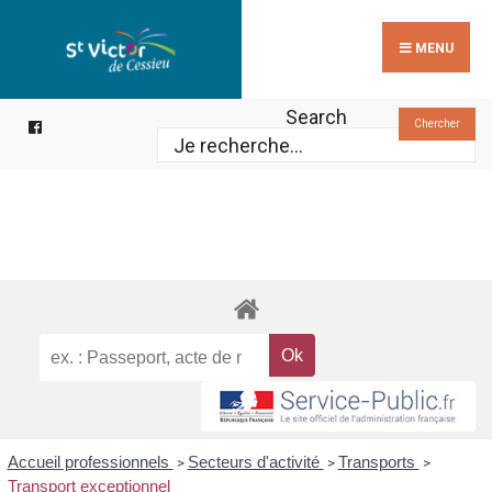
Search
Skip
for:
to
MENU
content
Search
Chercher
Accueil professionnels
Secteurs d'activité
Transports
>
>
>
Transport exceptionnel