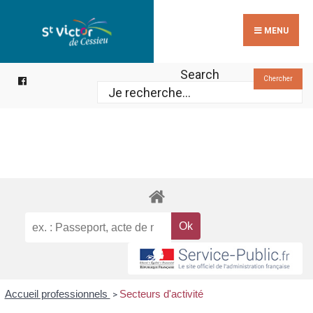
Search
Skip
for:
to
MENU
content
Search
Chercher
Accueil professionnels
Secteurs d'activité
>