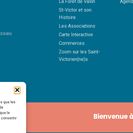
La Forêt de Vallin
Agend
St-Victor et son
Histoire
Les Associations
essieu
Carte Interactive
Commerces
Zoom sur les Saint-
Victorien(ne)s
es que les
de
que le
Bienvenue à
s consentir