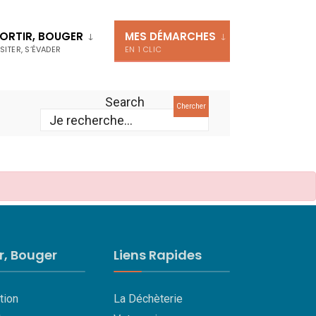
ORTIR, BOUGER
MES DÉMARCHES
ISITER, S’ÉVADER
EN 1 CLIC
Search
Chercher
ir, Bouger
Liens Rapides
tion
La Déchèterie