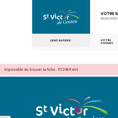
for:
Skip
to
VOTRE M
MUNICIPALI
content
VOTRE
LIENS RAPIDES :
AGENDA
Impossible de trouver la fiche : R12469.xml