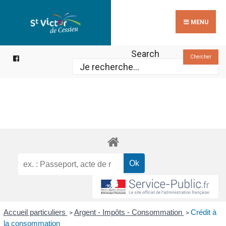
Search
Skip
for:
to
MENU
content
Search
Chercher
Accueil particuliers
Argent - Impôts - Consommation
Crédit à
>
>
la consommation