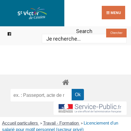
Search
Skip
for:
to
MENU
content
Search
Chercher
Accueil particuliers
Travail - Formation
Licenciement d'un
>
>
salarié pour motif personnel (secteur privé)