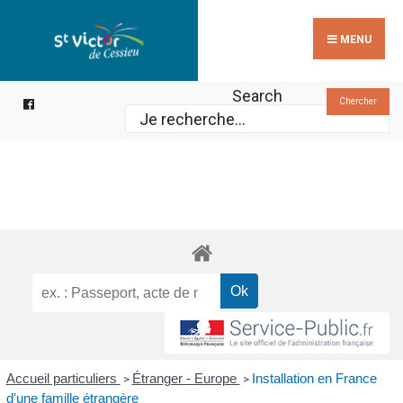
Search
Skip
for:
to
MENU
content
Search
Chercher
Accueil particuliers
Étranger - Europe
Installation en France
>
>
d'une famille étrangère