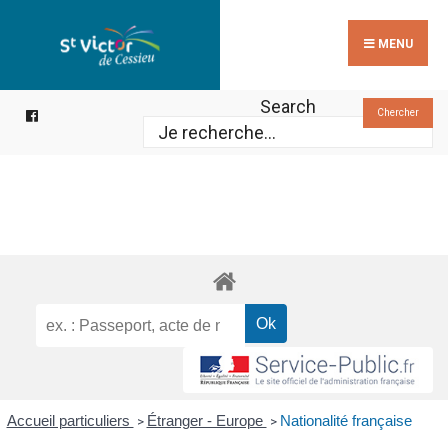
Search
Skip
for:
to
MENU
content
Search
Chercher
Accueil particuliers
Étranger - Europe
Nationalité française
>
>