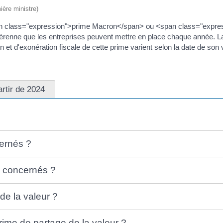
ière ministre)
n class="expression">prime Macron</span> ou <span class="expressi
if pérenne que les entreprises peuvent mettre en place chaque année. 
n et d'exonération fiscale de cette prime varient selon la date de son
artir de 2024
cernés ?
es concernés ?
de la valeur ?
rime de partage de la valeur ?