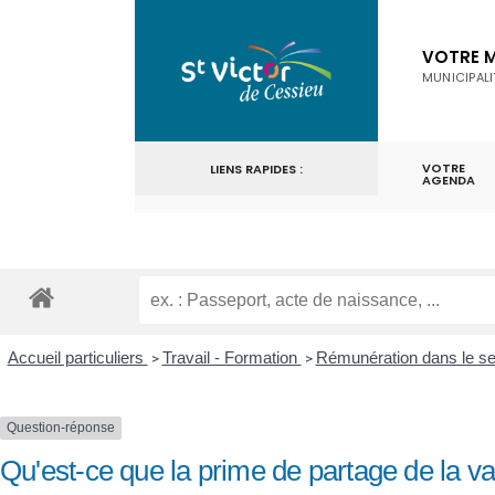
for:
Skip
to
VOTRE M
MUNICIPALI
content
VOTRE
LIENS RAPIDES :
AGENDA
Accueil particuliers
Travail - Formation
Rémunération dans le se
>
>
Question-réponse
Qu'est-ce que la prime de partage de la 