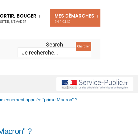
ORTIR, BOUGER
MES DÉMARCHES
ISITER, S’ÉVADER
EN 1 CLIC
Search
Chercher
anciennement appelée "prime Macron" ?
 Macron" ?