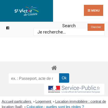
Search
Skip
for:
to
MENU
content
Search
Chercher
Accueil particuliers
Logement
Location immobilière : contrat de
>
>
location (bail)
Colocation : quelles sont les règles ?
>