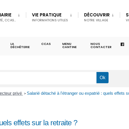
AIRIE
VIE PRATIQUE
DÉCOUVRIR
S
TÉ, CCAS…
INFORMATIONS UTILES
NOTRE VILLAGE
V
LA
CCAS
MENU
NOUS
DÉCHÈTERIE
CANTINE
CONTACTER
secteur privé
Salarié détaché à l'étranger ou expatrié : quels effets su
>
els effets sur la retraite ?