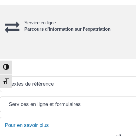
Service en ligne
Parcours d'information sur l'expatriation
Passer en contraste élevé
Textes de référence
Changer la taille de la police
Services en ligne et formulaires
Pour en savoir plus