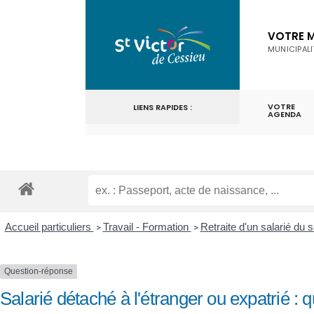
for:
Skip
to
VOTRE M
MUNICIPALI
content
VOTRE
LIENS RAPIDES :
AGENDA
Accueil particuliers
Travail - Formation
Retraite d'un salarié du 
>
>
Question-réponse
Salarié détaché à l'étranger ou expatrié : qu