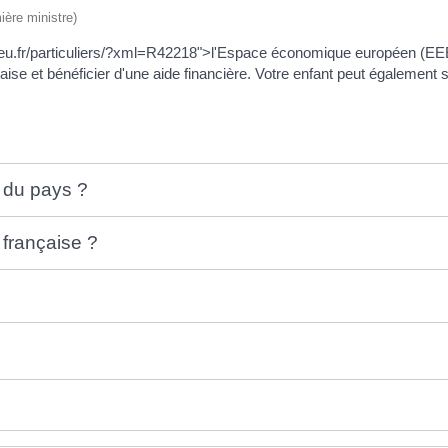
ière ministre)
sieu.fr/particuliers/?xml=R42218">l'Espace économique européen (EEE)
ise et bénéficier d'une aide financière. Votre enfant peut également 
 du pays ?
 française ?