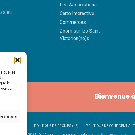
Les Associations
essieu
Carte Interactive
Commerces
Zoom sur les Saint-
Victorien(ne)s
es que les
de
que le
s consentir
Bienvenue à
férences
NTIONS LÉGALES
POLITIQUE DE COOKIES (UE)
POLITIQUE DE CONFIDENTIALI
Copyright © 2021 - St-Victor-de-Cessieu • Création Sapik Communication