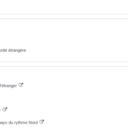
orité étrangère
l'étranger
er
 pays du rythme Nord