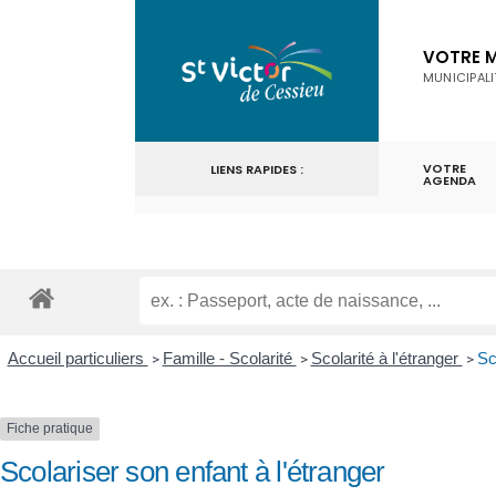
for:
Skip
to
VOTRE M
MUNICIPALI
content
VOTRE
LIENS RAPIDES :
AGENDA
Accueil particuliers
Famille - Scolarité
Scolarité à l'étranger
Sc
>
>
>
Fiche pratique
Scolariser son enfant à l'étranger