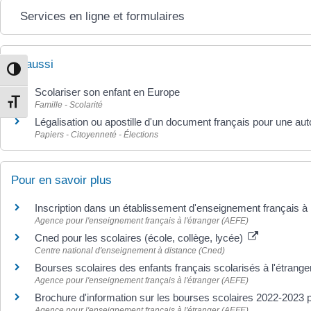
Services en ligne et formulaires
Et aussi
Passer en contraste élevé
Scolariser son enfant en Europe
Famille - Scolarité
Changer la taille de la police
Légalisation ou apostille d'un document français pour une aut
Papiers - Citoyenneté - Élections
Pour en savoir plus
Inscription dans un établissement d'enseignement français à 
Agence pour l'enseignement français à l'étranger (AEFE)
Cned pour les scolaires (école, collège, lycée)
Centre national d'enseignement à distance (Cned)
Bourses scolaires des enfants français scolarisés à l'étrang
Agence pour l'enseignement français à l'étranger (AEFE)
Brochure d'information sur les bourses scolaires 2022-2023
Agence pour l'enseignement français à l'étranger (AEFE)