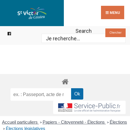
Search
Skip
for:
to
MENU
content
Search
Chercher
Accueil particuliers
Papiers - Citoyenneté - Élections
Élections
>
>
Élections législatives
>