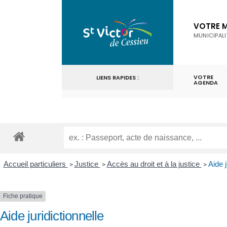
for:
Skip
to
VOTRE M
MUNICIPALI
content
VOTRE
LIENS RAPIDES :
AGENDA
Accueil particuliers
Justice
Accès au droit et à la justice
Aide j
>
>
>
Fiche pratique
Aide juridictionnelle