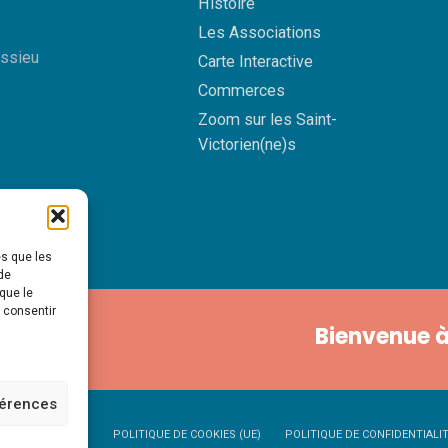
Histoire
Les Associations
essieu
Carte Interactive
Commerces
Zoom sur les Saint-
Victorien(ne)s
es que les
de
que le
s consentir
Bienvenue à
férences
NTIONS LÉGALES
POLITIQUE DE COOKIES (UE)
POLITIQUE DE CONFIDENTIALI