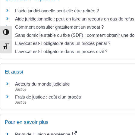
L'aide juridictionnelle peut-elle être retirée ?
Aide juridictionnelle : peut-on faire un recours en cas de refus
Comment consulter gratuitement un avocat ?
Passer en contraste élevé
Sans domicile stable ou fixe (SDF) : comment obtenir une dom
L'avocat est-il obligatoire dans un procès pénal ?
Changer la taille de la police
L'avocat est-il obligatoire dans un procès civil ?
Et aussi
Acteurs du monde judiciaire
Justice
Frais de justice : coût d'un procès
Justice
Pour en savoir plus
Pays de l'Union européenne