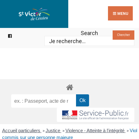
Search
Skip
for:
to
MENU
content
Search
Chercher
Accueil particuliers
Justice
Violence - Atteinte à l'intégrité
Viol
>
>
>
commis sur une personne majeure