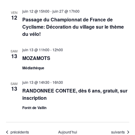
juin 12 @ 15h00
-
juin 27 @ 17h00
VEN
12
Passage du Championnat de France de
Cyclisme: Décoration du village sur le thème
du vélo!
juin 13 @ 11h00
-
12h00
SAM
13
MOZAMOTS
Médiathèque
juin 13 @ 14h30
-
16h30
SAM
13
RANDONNEE CONTEE, dès 6 ans, gratuit, sur
inscription
Forêt de Vallin
Évènements
Évènements
précédents
Aujourd’hui
suivants