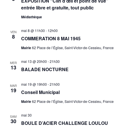
EXPOSITION “Clin d’œil et point de vue”
entrée libre et gratuite, tout public
Médiathèque
mai 8 @ 11h30
-
12h00
VEN
8
COMMERATION 8 MAI 1945
Mairie
62 Place de l’Église, Saint-Victor-de-Cessieu, France
mai 13 @ 20h00
-
21h30
MER
13
BALADE NOCTURNE
mai 19 @ 19h00
-
21h00
MAR
19
Conseil Municipal
Mairie
62 Place de l’Église, Saint-Victor-de-Cessieu, France
mai 30
SAM
30
BOULE D’ACIER CHALLENGE LOULOU