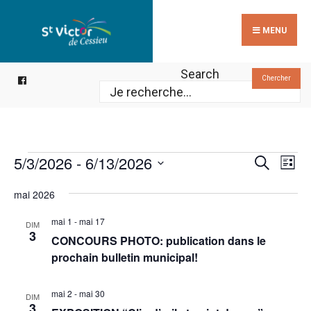
Search
Skip
for:
to
MENU
content
Search
Chercher
Reche
Évènements
Na
5/3/2026
 - 
6/13/2026
Recherche
Liste
de
et
Sélectionnez
vu
mai 2026
une
navig
Év
date.
mai 1
-
mai 17
DIM
de
3
CONCOURS PHOTO: publication dans le
vues
prochain bulletin municipal!
Évèn
mai 2
-
mai 30
DIM
3