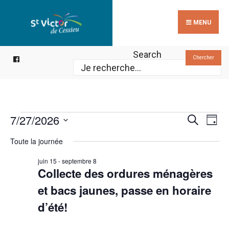
Search
Skip
for:
to
MENU
content
Search
Chercher
Reche
Évènements
Na
7/27/2026
Recherche
Jour
de
for
et
Sélectionnez
Toute la journée
vu
27
une
navig
Év
juillet
date.
juin 15
-
septembre 8
de
Collecte des ordures ménagères
2026
vues
et bacs jaunes, passe en horaire
Évèn
d’été!