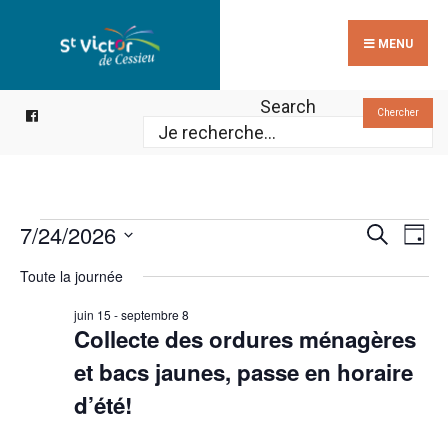
Search
Skip
for:
to
MENU
content
Search
Chercher
Reche
Évènements
Na
7/24/2026
Recherche
Jour
de
for
et
Sélectionnez
Toute la journée
vu
24
une
navig
Év
juillet
date.
juin 15
-
septembre 8
de
Collecte des ordures ménagères
2026
vues
et bacs jaunes, passe en horaire
Évèn
d’été!