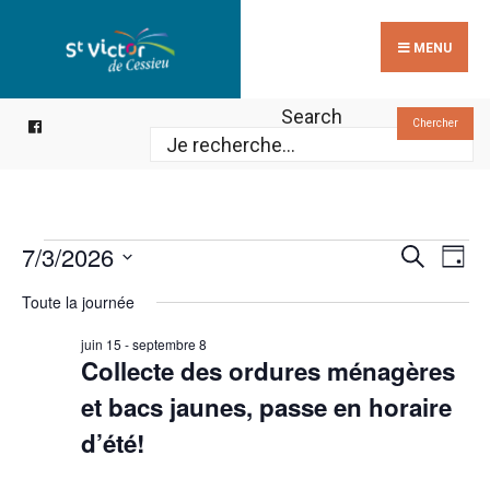
Search
Skip
for:
to
MENU
content
Search
Chercher
Reche
Évènements
Na
7/3/2026
Recherche
Jour
de
for
et
Sélectionnez
Toute la journée
vu
3
une
navig
Év
juillet
date.
juin 15
-
septembre 8
de
Collecte des ordures ménagères
2026
vues
et bacs jaunes, passe en horaire
Évèn
d’été!