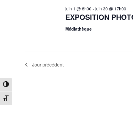
clé.
juin 1 @ 8h00
-
juin 30 @ 17h00
EXPOSITION PHOTO
Médiathèque
Jour précédent
Passer en contraste élevé
Changer la taille de la police