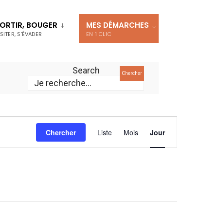
ORTIR, BOUGER
MES DÉMARCHES
ISITER, S’ÉVADER
EN 1 CLIC
Search
Chercher
Navigation
Chercher
Liste
Mois
Jour
de
vues
Évènement