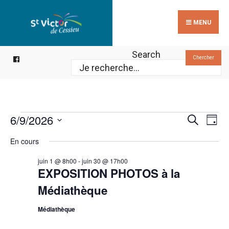
Search
Skip
for:
to
MENU
content
Search
Chercher
Reche
Évènements
Na
6/9/2026
Recherche
Jour
de
for
et
Sélectionnez
En cours
vu
9
une
navig
Év
juin
date.
juin 1 @ 8h00
-
juin 30 @ 17h00
de
EXPOSITION PHOTOS à la
2026
vues
Médiathèque
Évèn
Médiathèque