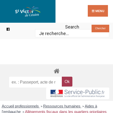
Search
Skip
for:
to
MENU
content
Search
Chercher
Accueil professionnels
Ressources humaines
Aides à
>
>
l'embauche
Allègements fiscaux dans les quartiers prioritaires
>