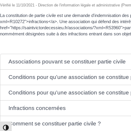
Vérifié le 11/10/2021 - Direction de l'information légale et administrative (Prem
La constitution de partie civile est une demande d'indemnisation des 
xml=R10272">infractions</a>. Une association qui défend des intérêts
href="https://saintvictordecessieu.fr/associations/?xml=R53960">parti
nommément désignées suite à des infractions entrant dans son objet
Associations pouvant se constituer partie civile
Conditions pour qu'une association se constitue 
Conditions pour qu'une association se constitue p
Infractions concernées
Comment se constituer partie civile ?
Passer en contraste élevé