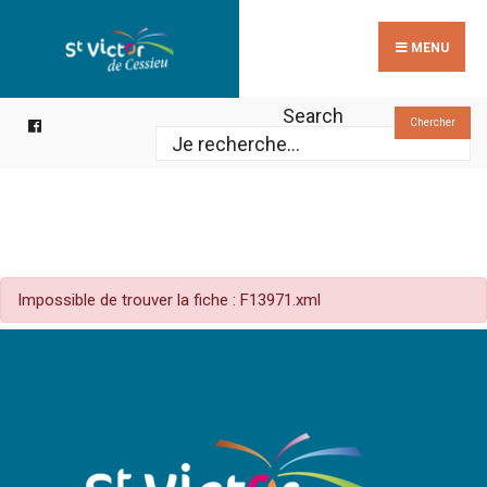
Search
Skip
for:
to
MENU
content
Search
Chercher
Impossible de trouver la fiche : F13971.xml