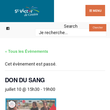
Search
Skip
for:
to
MENU
content
Search
Chercher
« Tous les Évènements
Cet évènement est passé.
DON DU SANG
juillet 10 @ 15h30
-
19h00