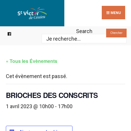
Search
Skip
for:
to
MENU
content
Search
Chercher
« Tous les Évènements
Cet évènement est passé.
BRIOCHES DES CONSCRITS
1 avril 2023 @ 10h00
-
17h00