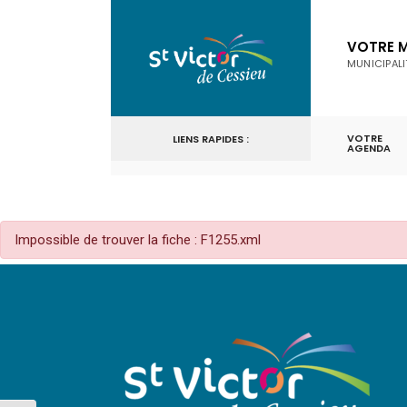
for:
Skip
to
VOTRE M
MUNICIPALI
content
VOTRE
LIENS RAPIDES :
AGENDA
Impossible de trouver la fiche : F1255.xml