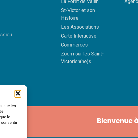
La Forêt de Vallin
Agend
St-Victor et son
Histoire
Les Associations
essieu
Carte Interactive
Commerces
Zoom sur les Saint-
Victorien(ne)s
es que les
de
que le
Bienvenue à
s consentir