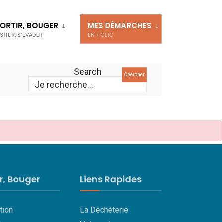
ORTIR, BOUGER
MES DÉMARCHES
ISITER, S’ÉVADER
EN 1 CLIC
Search
Chercher
ir, Bouger
Liens Rapides
tion
La Déchèterie